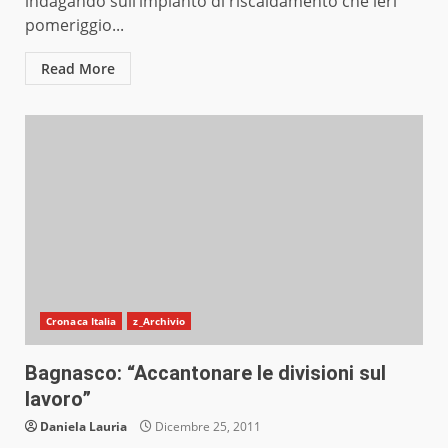
indagando sull’impianto di riscaldamento che ieri
pomeriggio...
Read More
Cronaca Italia
z_Archivio
Bagnasco: “Accantonare le divisioni sul
lavoro”
Daniela Lauria
Dicembre 25, 2011