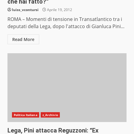
che hai fatto?”
luiss_vcontursi
Aprile 19, 2012
ROMA – Momenti di tensione in Transatlantico tra i
deputati della Lega, dopo l'attacco di Gianluca Pini...
Read More
Politica Italiana
z_Archivio
Lega, Pini attacca Reguzzoni: “Ex