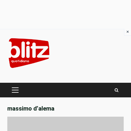
×
Skip
to
content
PRIMARY
MENU
massimo d’alema