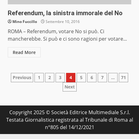
Referendum, la sinistra immorale del No
Mino Fuccillo
Settembre 10, 2016
ROMA – Referendum, votare No si può. Ci
mancherebbe. Si può e ci sono ragioni per votare...
Read More
Paginazione
Previous
1
2
3
4
5
6
7
…
71
Next
degli
articoli
Copyright 2025 © Società Editrice Multimediale S.r.l.
Testata Giornalistica registrata al Tribunale di Roma al
n°805 del 14/12/2021