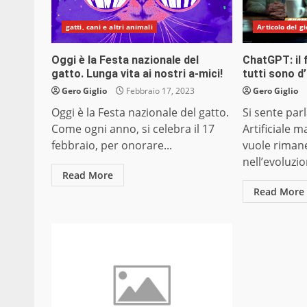
gatti, cani e altri animali
Articolo del g
Oggi è la Festa nazionale del
ChatGPT: il 
gatto. Lunga vita ai nostri a-mici!
tutti sono d
Gero Giglio
Febbraio 17, 2023
Gero Giglio
Oggi è la Festa nazionale del gatto.
Si sente parl
Come ogni anno, si celebra il 17
Artificiale 
febbraio, per onorare...
vuole rimane
nell’evoluzio
Read More
Read More