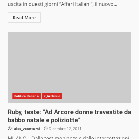
uscita in questi giorni “Affari Italiani”, il nuovo...
Read More
Politica Italiana
z_Archivio
Ruby, teste: “Ad Arcore donne travestite da
babbo natale e poliziotte”
luiss_vcontursi
Dicembre 12, 2011
MILANO – Dalle testimonianze e dalle intercettazioni