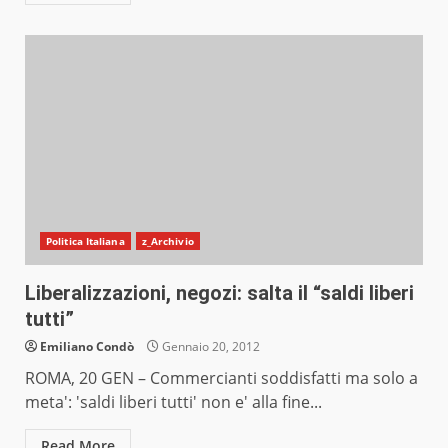
Politica Italiana
z_Archivio
Liberalizzazioni, negozi: salta il “saldi liberi
tutti”
Emiliano Condò
Gennaio 20, 2012
ROMA, 20 GEN – Commercianti soddisfatti ma solo a
meta': 'saldi liberi tutti' non e' alla fine...
Read More