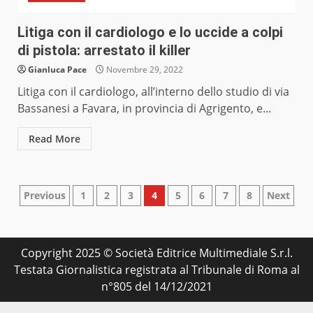
Litiga con il cardiologo e lo uccide a colpi
di pistola: arrestato il killer
Gianluca Pace
Novembre 29, 2022
Litiga con il cardiologo, all’interno dello studio di via
Bassanesi a Favara, in provincia di Agrigento, e...
Read More
Paginazione
Previous
1
2
3
4
5
6
7
8
Next
degli
articoli
Copyright 2025 © Società Editrice Multimediale S.r.l.
Testata Giornalistica registrata al Tribunale di Roma al
n°805 del 14/12/2021