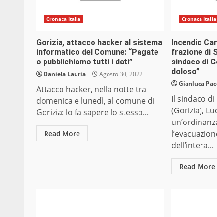
Cronaca Italia
Cronaca Italia
Gorizia, attacco hacker al sistema
Incendio Ca
informatico del Comune: “Pagate
frazione di 
o pubblichiamo tutti i dati”
sindaco di G
doloso”
Daniela Lauria
Agosto 30, 2022
Gianluca Pac
Attacco hacker, nella notte tra
Il sindaco d
domenica e lunedì, al comune di
(Gorizia), Lu
Gorizia: lo fa sapere lo stesso...
un’ordinanz
l’evacuazio
Read More
dell’intera...
Read More