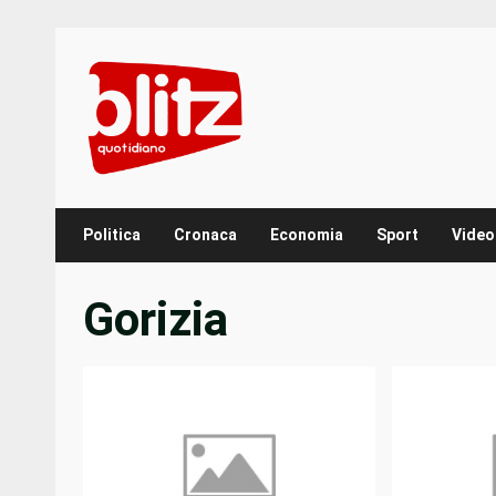
Skip
to
content
Politica
Cronaca
Economia
Sport
Video
Gorizia