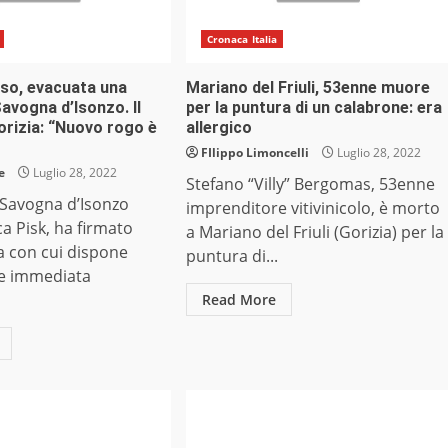
Cronaca Italia
rso, evacuata una
Mariano del Friuli, 53enne muore
Savogna d’Isonzo. Il
per la puntura di un calabrone: era
orizia: “Nuovo rogo è
allergico
FIlippo Limoncelli
Luglio 28, 2022
e
Luglio 28, 2022
Stefano “Villy” Bergomas, 53enne
i Savogna d’Isonzo
imprenditore vitivinicolo, è morto
ca Pisk, ha firmato
a Mariano del Friuli (Gorizia) per la
a con cui dispone
puntura di...
ne immediata
Read More