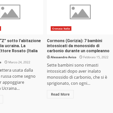
Cronaca Italia
 “Z” sotto l’abitazione
Cormons (Gorizia): 7 bambini
lia ucraina. La
intossicati da monossido di
Ettore Rosato (Italia
carbonio durante un compleanno
Alessandro Avico
Febbraio 15, 2022
e
Marzo 24, 2022
Sette bambini sono rimasti
lettera usata dalla
intossicati dopo aver inalato
 russa come segno
monossido di carbonio, che si è
er appoggiare
sprigionato, con ogni...
n Ucraina...
Read More