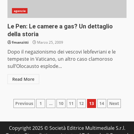
agenzie
Le Pen: Le camere a gas? Un dettaglio
della storia
fmanzitti
Marzo 25, 2009
Dopo il negazionismo dei vescovi lebfevriani e le
tempeste in Vaticano, un altro caso clamoroso
sull’Olocausto esplode...
Read More
Paginazione
Previous
1
…
10
11
12
13
14
Next
degli
articoli
Copyright 2025 © Società Editrice Multimediale S.r.l.