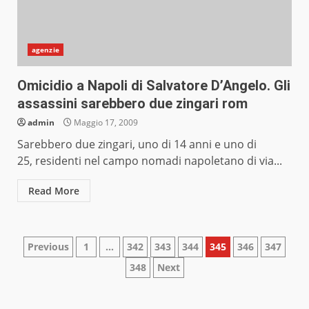
agenzie
Omicidio a Napoli di Salvatore D’Angelo. Gli
assassini sarebbero due zingari rom
admin
Maggio 17, 2009
Sarebbero due zingari, uno di 14 anni e uno di
25, residenti nel campo nomadi napoletano di via...
Read More
Paginazione
Previous
1
…
342
343
344
345
346
347
348
Next
degli
articoli