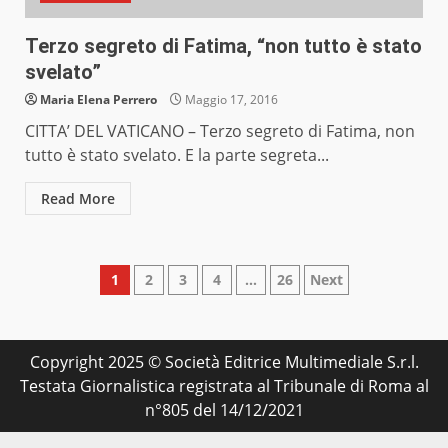
Terzo segreto di Fatima, “non tutto è stato
svelato”
Maria Elena Perrero
Maggio 17, 2016
CITTA’ DEL VATICANO – Terzo segreto di Fatima, non
tutto è stato svelato. E la parte segreta...
Read More
Paginazione
1
2
3
4
…
26
Next
degli
articoli
Copyright 2025 © Società Editrice Multimediale S.r.l.
Testata Giornalistica registrata al Tribunale di Roma al
n°805 del 14/12/2021