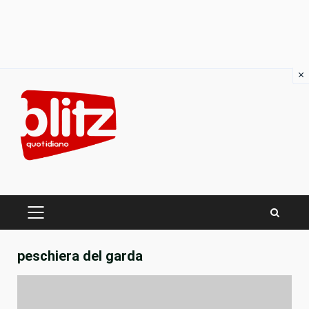
×
Skip
to
content
PRIMARY
MENU
peschiera del garda