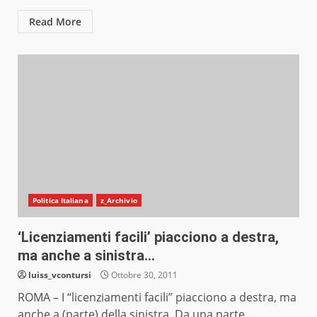
Read More
Politica Italiana
z_Archivio
‘Licenziamenti facili’ piacciono a destra,
ma anche a sinistra…
luiss_vcontursi
Ottobre 30, 2011
ROMA – I “licenziamenti facili” piacciono a destra, ma
anche a (parte) della sinistra. Da una parte...