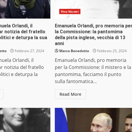
Pino Nicotri
ela Orlandi, il
Emanuela Orlandi, pro memoria pe
r notizia del fratello
la Commissione: la pantomima
litici e deturpa la sua
della pista inglese, vecchia di 13
anni
etto
Febbraio 27, 2024
Marco Benedetto
Febbraio 25, 2024
ela Orlandi, il
Emanuela Orlandi, pro memoria
r notizia del fratello
per la Commissione: il mistero e la
litici e deturpa la
pantomima, facciamo il punto
sulla fantomatica...
Read More