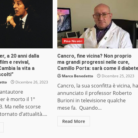
Pino Nicotri
r, a 20 anni dalla
Cancro, fine vicina? Non proprio
ilm e revival,
ma grandi progressi nelle cure,
Cambia la vita a
Camillo Porta: sarà come il diabet
scolti”
Marco Benedetto
Dicembre 25, 2023
etto
Dicembre 26, 2023
Cancro, la sua sconfitta è vicina, h
cantautore
annunciato il professor Roberto
r è morto il 1°
Burioni in televisione qualche
. Ma nelle scorse
mese fa. Quando...
ornato d’attualità....
Read More