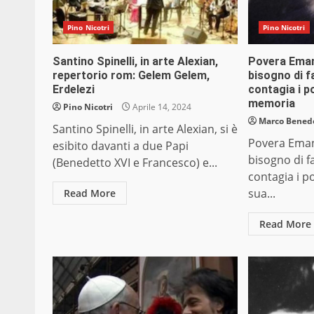
Pino Nicotri
Pino Nicotri
Santino Spinelli, in arte Alexian,
Povera Emanu
repertorio rom: Gelem Gelem,
bisogno di fa
Erdelezi
contagia i po
memoria
Pino Nicotri
Aprile 14, 2024
Marco Bened
Santino Spinelli, in arte Alexian, si è
Povera Emanu
esibito davanti a due Papi
bisogno di fa
(Benedetto XVI e Francesco) e...
contagia i po
sua...
Read More
Read More