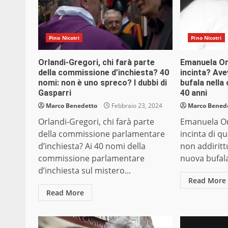
Pino Nicotri
Pino Nicotri
Orlandi-Gregori, chi farà parte
Emanuela Or
della commissione d’inchiesta? 40
incinta? Avev
nomi: non è uno spreco? I dubbi di
bufala nella
Gasparri
40 anni
Marco Benedetto
Febbraio 23, 2024
Marco Bened
Orlandi-Gregori, chi farà parte
Emanuela Or
della commissione parlamentare
incinta di q
d’inchiesta? Ai 40 nomi della
non addirit
commissione parlamentare
nuova bufala 
d’inchiesta sul mistero...
Read More
Read More