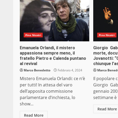
Pino Nicotri
Pino Nicotri
Emanuela Orlandi, il mistero
Giorgio Gabe
appassiona sempre meno, il
morte, docuf
fratello Pietro e Calenda puntano
Jovanotti: “
al revival
chiunque l’a
Marco Benedetto
Febbraio 4, 2024
Marco Bened
Mistero Emanuela Orlandi: ce n’è
Il popolare 
per tutti! In attesa del varo
Giorgio Gabe
dell’apposita commissione
gennaio 2003
parlamentare d’inchiesta, lo
settimane è t
show...
Read More
Read More