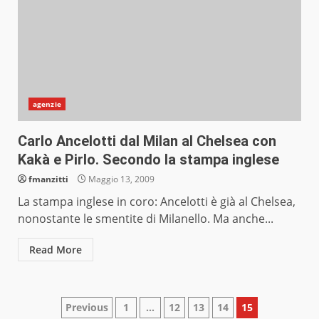
agenzie
Carlo Ancelotti dal Milan al Chelsea con
Kakà e Pirlo. Secondo la stampa inglese
fmanzitti
Maggio 13, 2009
La stampa inglese in coro: Ancelotti è già al Chelsea,
nonostante le smentite di Milanello. Ma anche...
Read More
Paginazione
Previous
1
…
12
13
14
15