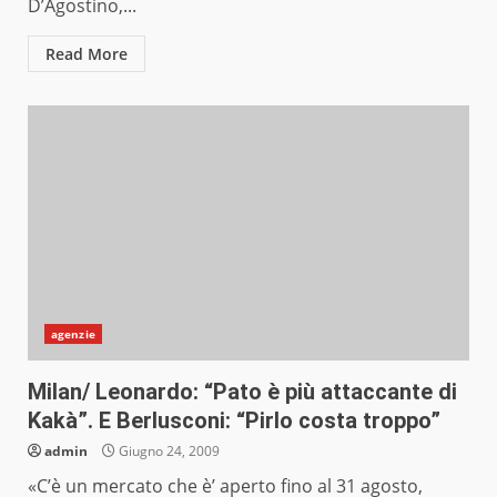
D’Agostino,...
Read More
agenzie
Milan/ Leonardo: “Pato è più attaccante di
Kakà”. E Berlusconi: “Pirlo costa troppo”
admin
Giugno 24, 2009
«C’è un mercato che è’ aperto fino al 31 agosto,