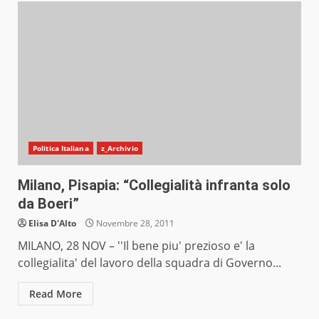
Politica Italiana
z_Archivio
Milano, Pisapia: “Collegialità infranta solo
da Boeri”
Elisa D'Alto
Novembre 28, 2011
MILANO, 28 NOV – ''Il bene piu' prezioso e' la
collegialita' del lavoro della squadra di Governo...
Read More