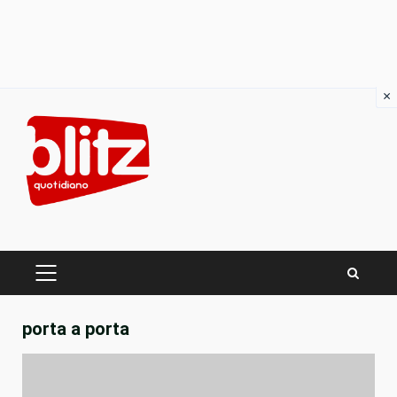
×
Skip
to
content
PRIMARY
MENU
porta a porta