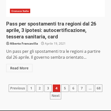
Cronaca Italia
Pass per spostamenti tra regioni dal 26
aprile, 3 ipotesi: autocertificazione,
tessera sanitaria, card
Alberto Francavilla
Aprile 19, 2021
Un pass per gli spostamenti tra le regioni a partire
dal 26 aprile. Il governo sembra orientato...
Read More
Paginazione
Previous
1
2
3
4
5
6
7
…
68
Next
degli
articoli