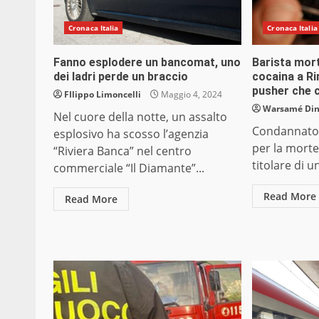
Cronaca Italia
Cronaca Italia
Fanno esplodere un bancomat, uno
Barista mor
dei ladri perde un braccio
cocaina a Ri
pusher che c
FIlippo Limoncelli
Maggio 4, 2024
Warsamé Dini
Nel cuore della notte, un assalto
Condannato 
esplosivo ha scosso l’agenzia
per la mort
“Riviera Banca” nel centro
titolare di u
commerciale “Il Diamante”...
Read More
Read More