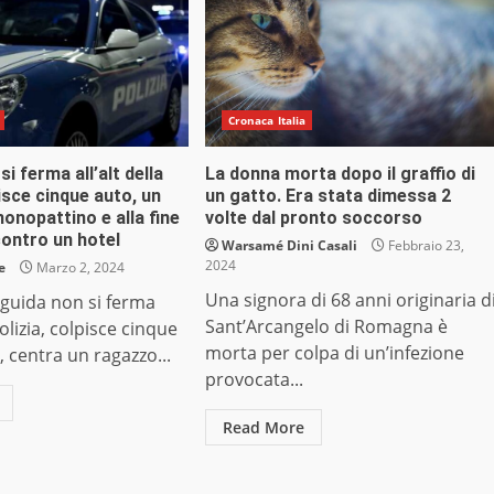
Cronaca Italia
i ferma all’alt della
La donna morta dopo il graffio di
pisce cinque auto, un
un gatto. Era stata dimessa 2
onopattino e alla fine
volte dal pronto soccorso
contro un hotel
Warsamé Dini Casali
Febbraio 23,
2024
e
Marzo 2, 2024
Una signora di 68 anni originaria d
 guida non si ferma
Sant’Arcangelo di Romagna è
 Polizia, colpisce cinque
morta per colpa di un’infezione
, centra un ragazzo...
provocata...
Read More