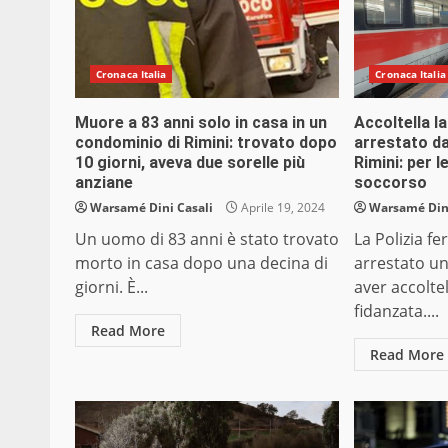
Cronaca Italia
Cronaca Italia
Muore a 83 anni solo in casa in un
Accoltella la
condominio di Rimini: trovato dopo
arrestato da
10 giorni, aveva due sorelle più
Rimini: per l
anziane
soccorso
Warsamé Dini Casali
Aprile 19, 2024
Warsamé Dini
Un uomo di 83 anni è stato trovato
La Polizia fe
morto in casa dopo una decina di
arrestato u
giorni. È...
aver accoltel
fidanzata....
Read More
Read More