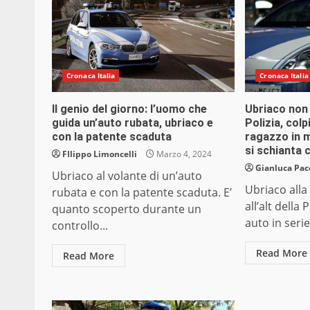
Cronaca Italia
Cronaca Italia
Il genio del giorno: l’uomo che
Ubriaco non s
guida un’auto rubata, ubriaco e
Polizia, col
con la patente scaduta
ragazzo in m
si schianta 
FIlippo Limoncelli
Marzo 4, 2024
Gianluca Pac
Ubriaco al volante di un’auto
Ubriaco alla
rubata e con la patente scaduta. E’
all’alt della
quanto scoperto durante un
auto in serie
controllo...
Read More
Read More