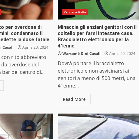
Cronaca Italia
to per overdose di
Minaccia gli anziani genitori con il
mini: condannato il
coltello per farsi intestare casa.
edette la dose fatale
Braccialetto elettronico per la
41enne
 Casali
Aprile 20, 2024
Warsamé Dini Casali
Aprile 20, 2024
con rito abbreviato
Dovrà portare il braccialetto
e da overdose del
elettronico e non avvicinarsi ai
n bar del centro di...
genitori a meno di 500 metri, una
41enne...
Read More