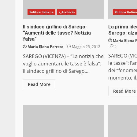
Politica Italiana
z_Archivio
Politica Italia
Il sindaco grillino di Sarego:
La prima idea
“Aumenti delle tasse? Notizia
Sarego: alza
falsa”
Maria Elena 
5
Maria Elena Perrero
Maggio 25, 2012
SAREGO (VICE
SAREGO (VICENZA) – “La notizia che
le tasse”: l
voglio aumentare le tasse è falsa”:
dei “fenomeni
il sindaco grillino di Sarego,...
momento, il.
Read More
Read More