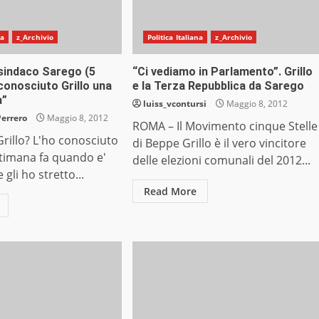
na
z_Archivio
Politica Italiana
z_Archivio
 sindaco Sarego (5
“Ci vediamo in Parlamento”. Grillo
 conosciuto Grillo una
e la Terza Repubblica da Sarego
a”
luiss_vcontursi
Maggio 8, 2012
Perrero
Maggio 8, 2012
ROMA – Il Movimento cinque Stelle
Grillo? L'ho conosciuto
di Beppe Grillo è il vero vincitore
ttimana fa quando e'
delle elezioni comunali del 2012...
gli ho stretto...
Read More