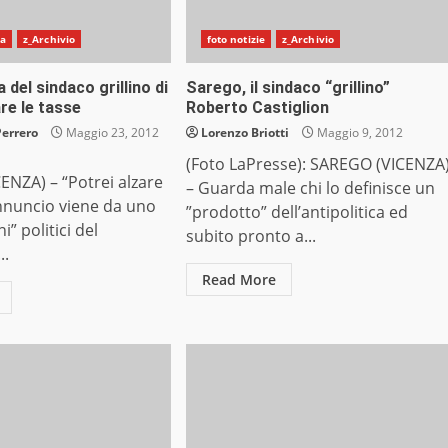
na
z_Archivio
foto notizie
z_Archivio
 del sindaco grillino di
Sarego, il sindaco “grillino”
re le tasse
Roberto Castiglion
Perrero
Maggio 23, 2012
Lorenzo Briotti
Maggio 9, 2012
(Foto LaPresse): SAREGO (VICENZA
NZA) – “Potrei alzare
– Guarda male chi lo definisce un
’annuncio viene da uno
”prodotto” dell’antipolitica ed
” politici del
subito pronto a...
..
Read More