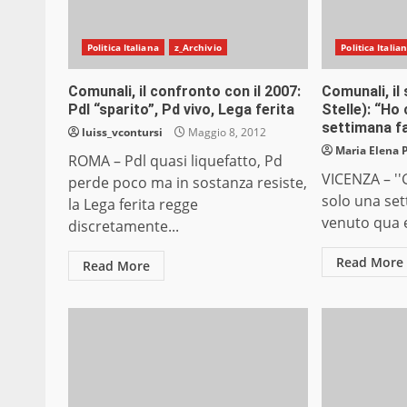
Politica Italiana
z_Archivio
Politica Italia
Comunali, il confronto con il 2007:
Comunali, il
Pdl “sparito”, Pd vivo, Lega ferita
Stelle): “Ho
settimana f
luiss_vcontursi
Maggio 8, 2012
Maria Elena 
ROMA – Pdl quasi liquefatto, Pd
VICENZA – ''
perde poco ma in sostanza resiste,
solo una se
la Lega ferita regge
venuto qua e 
discretamente...
Read More
Read More