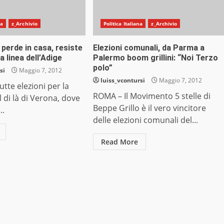
na
z_Archivio
Politica Italiana
z_Archivio
 perde in casa, resiste
Elezioni comunali, da Parma a
a linea dell’Adige
Palermo boom grillini: “Noi Terzo
polo”
si
Maggio 7, 2012
luiss_vcontursi
Maggio 7, 2012
tte elezioni per la
ROMA – Il Movimento 5 stelle di
l di là di Verona, dove
Beppe Grillo è il vero vincitore
..
delle elezioni comunali del...
Read More