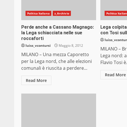
Politica Italiana
z_Archivio
Politica Italia
Perde anche a Cassano Magnago:
Lega colpita
la Lega schiacciata nelle sue
con Tosi sull
roccaforti
luiss_vcontur
luiss_vcontursi
Maggio 8, 2012
MILANO – Bru
MILANO – Una mezza Caporetto
Lega nord: a
per la Lega nord, che alle elezioni
Flavio Tosi è.
comunali è riuscita a perdere...
Read More
Read More