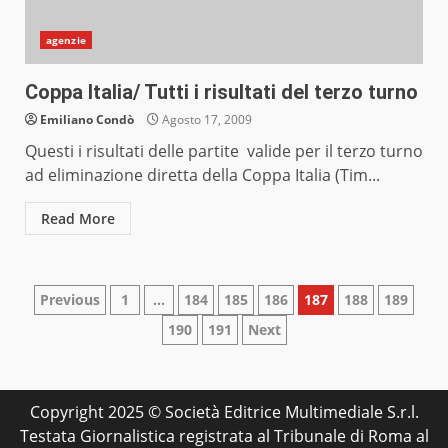
agenzie
Coppa Italia/ Tutti i risultati del terzo turno
Emiliano Condò
Agosto 17, 2009
Questi i risultati delle partite valide per il terzo turno
ad eliminazione diretta della Coppa Italia (Tim...
Read More
Paginazione
Previous
1
…
184
185
186
187
188
189
190
191
Next
degli
articoli
Copyright 2025 © Società Editrice Multimediale S.r.l.
Testata Giornalistica registrata al Tribunale di Roma al