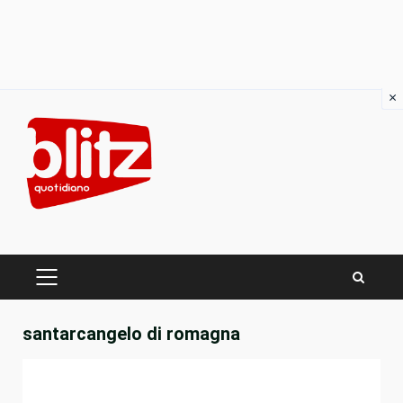
×
Skip
to
content
PRIMARY
MENU
santarcangelo di romagna