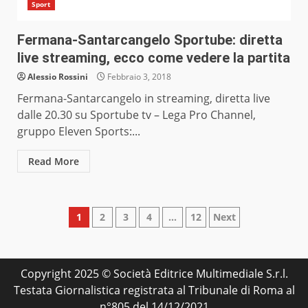
Sport
Fermana-Santarcangelo Sportube: diretta
live streaming, ecco come vedere la partita
Alessio Rossini
Febbraio 3, 2018
Fermana-Santarcangelo in streaming, diretta live
dalle 20.30 su Sportube tv – Lega Pro Channel,
gruppo Eleven Sports:...
Read More
Paginazione
1
2
3
4
…
12
Next
degli
articoli
Copyright 2025 © Società Editrice Multimediale S.r.l.
Testata Giornalistica registrata al Tribunale di Roma al
n°805 del 14/12/2021