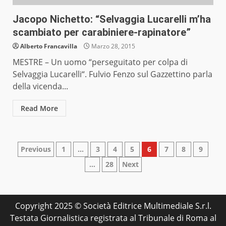
Jacopo Nichetto: “Selvaggia Lucarelli m’ha
scambiato per carabiniere-rapinatore”
Alberto Francavilla
Marzo 28, 2015
MESTRE – Un uomo “perseguitato per colpa di
Selvaggia Lucarelli“. Fulvio Fenzo sul Gazzettino parla
della vicenda...
Read More
Paginazione
Previous
1
…
3
4
5
6
7
8
9
…
28
Next
degli
articoli
Copyright 2025 © Società Editrice Multimediale S.r.l.
Testata Giornalistica registrata al Tribunale di Roma al