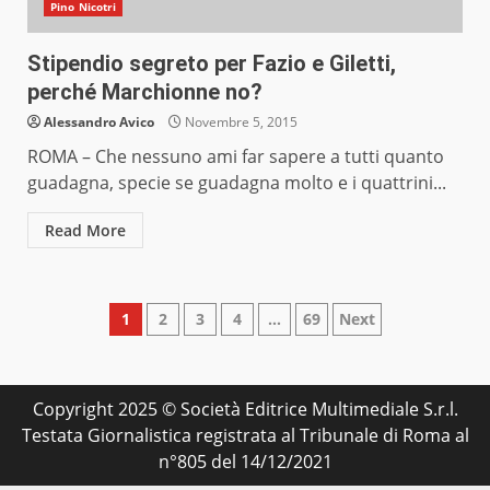
Pino Nicotri
Stipendio segreto per Fazio e Giletti,
perché Marchionne no?
Alessandro Avico
Novembre 5, 2015
ROMA – Che nessuno ami far sapere a tutti quanto
guadagna, specie se guadagna molto e i quattrini...
Read More
Paginazione
1
2
3
4
…
69
Next
degli
articoli
Copyright 2025 © Società Editrice Multimediale S.r.l.
Testata Giornalistica registrata al Tribunale di Roma al
n°805 del 14/12/2021