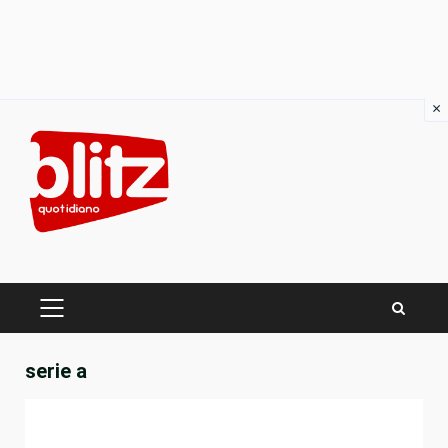
×
Skip
to
content
PRIMARY
MENU
serie a