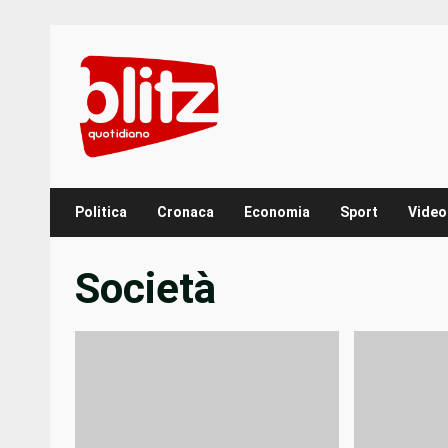
Skip
to
content
Politica
Cronaca
Economia
Sport
Video
Società