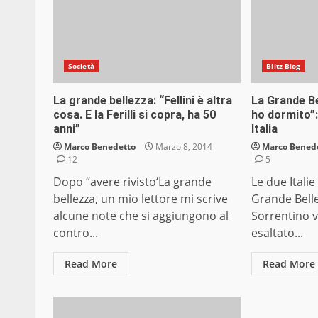
Società
Blitz Blog
La grande bellezza: “Fellini è altra
La Grande Be
cosa. E la Ferilli si copra, ha 50
ho dormito”: 
anni”
Italia
Marco Benedetto
Marzo 8, 2014
Marco Bened
12
5
Dopo “avere rivisto‘La grande
Le due Italie
bellezza, un mio lettore mi scrive
Grande Bellez
alcune note che si aggiungono al
Sorrentino v
contro...
esaltato...
Read More
Read More