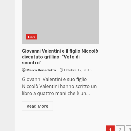
Libri
Giovanni Valentini e il figlio Niccolò
diventato grillino: “Voto di
scontro”
Marco Benedetto
Ottobre 17, 2013
Giovanni Valentini e suo figlio
Niccolò Valentini hanno scritto un
libro a quattro mani che è un...
Read More
Pagin
1
2