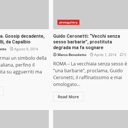
photogallery
a. Gossip decadente,
Guido Ceronetti: “Vecchi senza
li, da Capalbio
sesso barbarie”, prostituta
degrada ma fa sognare
etto
Agosto 9, 2014
Marco Benedetto
Aprile 1, 2014
5
rmai un simbolo della
ROMA – La vecchiaia senza sesso è
liana, perfino il
“una barbarie”, proclama, Guido
vita su agguerriti ma
Ceronetti, il raffinatissimo e mai
omologato...
Read More