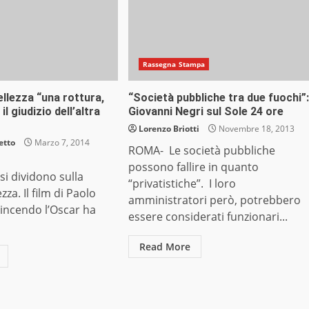
Rassegna Stampa
llezza “una rottura,
“Società pubbliche tra due fuochi”:
il giudizio dell’altra
Giovanni Negri sul Sole 24 ore
Lorenzo Briotti
Novembre 18, 2013
etto
Marzo 7, 2014
ROMA- Le società pubbliche
possono fallire in quanto
 si dividono sulla
“privatistiche”. I loro
za. Il film di Paolo
amministratori però, potrebbero
incendo l’Oscar ha
essere considerati funzionari...
Read More