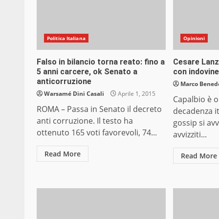
Politica Italiana
Opinioni
Falso in bilancio torna reato: fino a
Cesare Lanz
5 anni carcere, ok Senato a
con indovinel
anticorruzione
Marco Bened
Warsamé Dini Casali
Aprile 1, 2015
Capalbio è o
ROMA – Passa in Senato il decreto
decadenza ita
anti corruzione. Il testo ha
gossip si av
ottenuto 165 voti favorevoli, 74...
avvizziti...
Read More
Read More