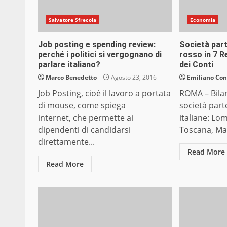
Salvatore Sfrecola
Economia
Job posting e spending review:
Società part
perché i politici si vergognano di
rosso in 7 R
parlare italiano?
dei Conti
Marco Benedetto
Agosto 23, 2016
Emiliano Co
Job Posting, cioè il lavoro a portata
ROMA – Bilan
di mouse, come spiega
società part
internet, che permette ai
italiane: Lo
dipendenti di candidarsi
Toscana, Mar
direttamente...
Read More
Read More