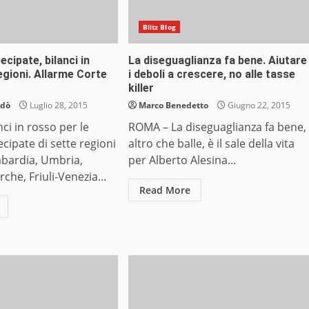
Blitz Blog
ecipate, bilanci in
La diseguaglianza fa bene. Aiutare
egioni. Allarme Corte
i deboli a crescere, no alle tasse
killer
ndò
Luglio 28, 2015
Marco Benedetto
Giugno 22, 2015
ci in rosso per le
ROMA – La diseguaglianza fa bene,
ecipate di sette regioni
altro che balle, è il sale della vita
mbardia, Umbria,
per Alberto Alesina...
che, Friuli-Venezia...
Read More