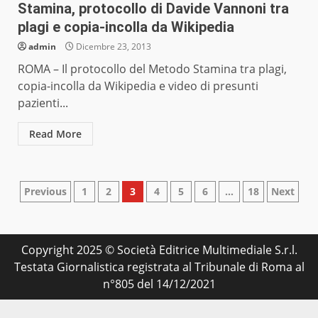
Stamina, protocollo di Davide Vannoni tra
plagi e copia-incolla da Wikipedia
admin
Dicembre 23, 2013
ROMA – Il protocollo del Metodo Stamina tra plagi,
copia-incolla da Wikipedia e video di presunti
pazienti...
Read More
Paginazione
Previous
1
2
3
4
5
6
…
18
Next
degli
articoli
Copyright 2025 © Società Editrice Multimediale S.r.l.
Testata Giornalistica registrata al Tribunale di Roma al
n°805 del 14/12/2021