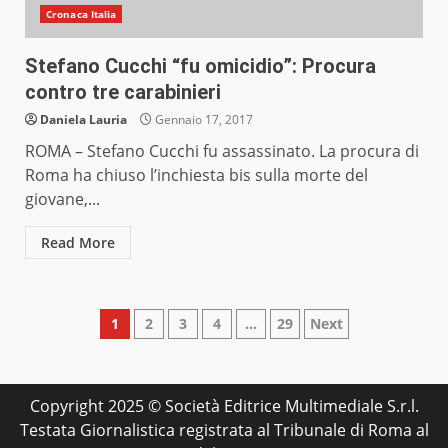
Cronaca Italia
Stefano Cucchi “fu omicidio”: Procura
contro tre carabinieri
Daniela Lauria
Gennaio 17, 2017
ROMA – Stefano Cucchi fu assassinato. La procura di
Roma ha chiuso l’inchiesta bis sulla morte del
giovane,...
Read More
Paginazione
1
2
3
4
…
29
Next
degli
articoli
Copyright 2025 © Società Editrice Multimediale S.r.l.
Testata Giornalistica registrata al Tribunale di Roma al