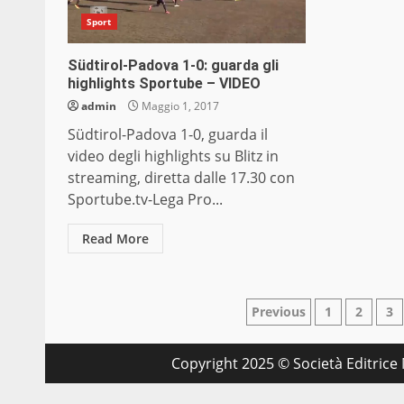
Sport
Südtirol-Padova 1-0: guarda gli
highlights Sportube – VIDEO
admin
Maggio 1, 2017
Südtirol-Padova 1-0, guarda il
video degli highlights su Blitz in
streaming, diretta dalle 17.30 con
Sportube.tv-Lega Pro...
Read More
Paginazione
Previous
1
2
3
degli
Copyright 2025 © Società Editrice M
articoli