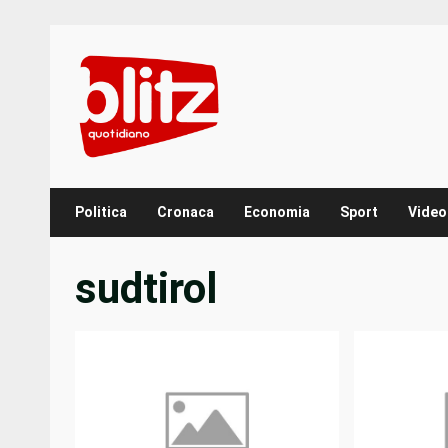
Skip
to
content
Politica
Cronaca
Economia
Sport
Video
sudtirol