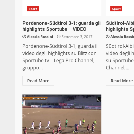
Sport
Sport
Pordenone-Südtirol 3-1: guarda gli
Südtirol-AIb
highlights Sportube – VIDEO
highlights 
Alessio Rossini
Settembre 3, 2017
Alessio Rossi
Pordenone-Südtirol 3-1, guarda il
Südtirol-Albi
video degli highlights su Blitz con
video degli h
Sportube tv – Lega Pro Channel,
su Sportube 
gruppo...
Channel,...
Read More
Read More