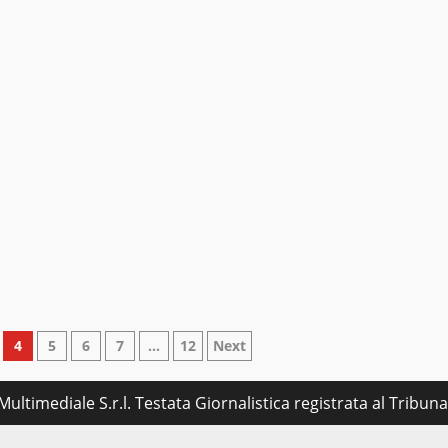
4
5
6
7
…
12
Next
ultimediale S.r.l. Testata Giornalistica registrata al Tribu