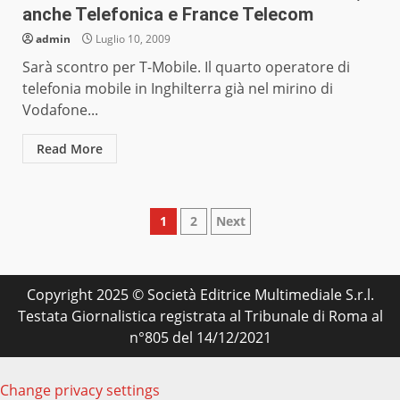
anche Telefonica e France Telecom
admin
Luglio 10, 2009
Sarà scontro per T-Mobile. Il quarto operatore di
telefonia mobile in Inghilterra già nel mirino di
Vodafone...
Read More
Paginazione
1
2
Next
degli
articoli
Copyright 2025 © Società Editrice Multimediale S.r.l.
Testata Giornalistica registrata al Tribunale di Roma al
n°805 del 14/12/2021
Change privacy settings