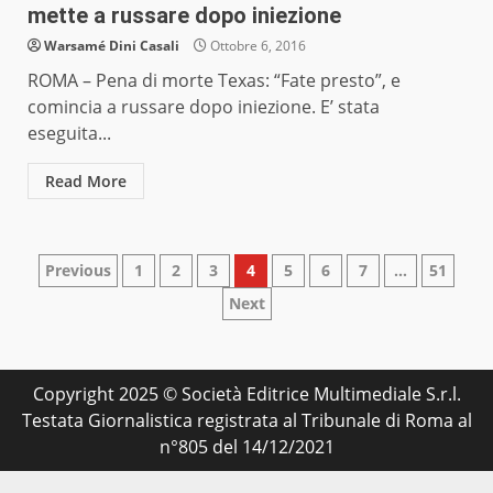
mette a russare dopo iniezione
Warsamé Dini Casali
Ottobre 6, 2016
ROMA – Pena di morte Texas: “Fate presto”, e
comincia a russare dopo iniezione. E’ stata
eseguita...
Read More
Paginazione
Previous
1
2
3
4
5
6
7
…
51
Next
degli
articoli
Copyright 2025 © Società Editrice Multimediale S.r.l.
Testata Giornalistica registrata al Tribunale di Roma al
n°805 del 14/12/2021