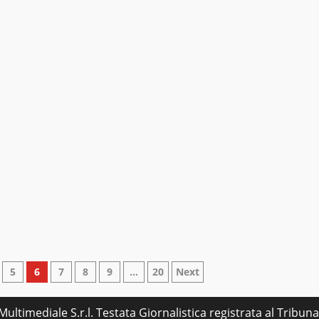
5
6
7
8
9
…
20
Next
ultimediale S.r.l. Testata Giornalistica registrata al Tribu