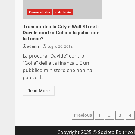
Cronaca Italia
z_Archivio
Trani contro la City e Wall Street:
Davide contro Golia o la pulce con
la tosse?
admin
Luglio 20, 2012
La procura "Davide" contro i
"Golia" dell'alta finanza... E un
pubblico ministero che non ha
paura: il...
Read More
Paginazione
Previous
1
…
3
4
degli
Copyright 2025 © Società Editrice M