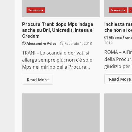
Economia
Economia
z
Procura Trani: dopo Mps indaga
Inchiesta ra
anche su Bnl, Unicredit, Intesa e
che non si oc
Credem
Alberto Franc
2012
Alessandro Avico
Febbraio 1, 2013
ROMA – All’i
TRANI – Lo scandalo derivati si
della Procura
allarga sempre più: non c’è solo
giudizio per 
Mps nel mirino della Procura...
Read More
Read More