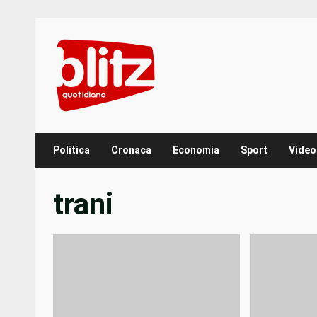
Skip
to
content
Politica
Cronaca
Economia
Sport
Video
trani