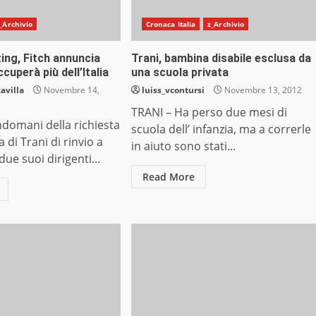
_Archivio
Cronaca Italia
z_Archivio
ting, Fitch annuncia
Trani, bambina disabile esclusa da
cuperà più dell’Italia
una scuola privata
avilla
Novembre 14,
luiss_vcontursi
Novembre 13, 2012
TRANI – Ha perso due mesi di
ndomani della richiesta
scuola dell’ infanzia, ma a correrle
 di Trani di rinvio a
in aiuto sono stati...
due suoi dirigenti...
Read More