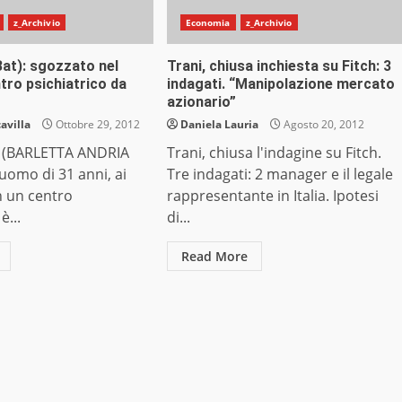
z_Archivio
Economia
z_Archivio
(Bat): sgozzato nel
Trani, chiusa inchiesta su Fitch: 3
tro psichiatrico da
indagati. “Manipolazione mercato
azionario”
avilla
Ottobre 29, 2012
Daniela Lauria
Agosto 20, 2012
 (BARLETTA ANDRIA
Trani, chiusa l'indagine su Fitch.
uomo di 31 anni, ai
Tre indagati: 2 manager e il legale
in un centro
rappresentante in Italia. Ipotesi
è...
di...
Read More