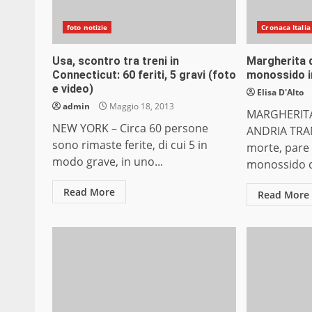
foto notizie
Cronaca Italia
Usa, scontro tra treni in
Margherita d
Connecticut: 60 feriti, 5 gravi (foto
monossido in
e video)
Elisa D'Alto
admin
Maggio 18, 2013
MARGHERITA
NEW YORK – Circa 60 persone
ANDRIA TRAN
sono rimaste ferite, di cui 5 in
morte, pare 
modo grave, in uno...
monossido di
Read More
Read More