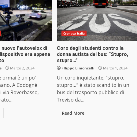
Cronaca Italia
 nuovo l’autovelox di
Coro degli studenti contro la
dispositivo era appena
donna autista del bus: “Stupro,
to
stupro…”
e
Marzo 2, 2024
FIlippo Limoncelli
Marzo 1, 2024
e ormai è un po’
Un coro inquietante, “stupro,
 mano. A Codognè
stupro…” è stato scandito in un
di via Roverbasso,
bus del trasporto pubblico di
ato...
Treviso da...
Read More