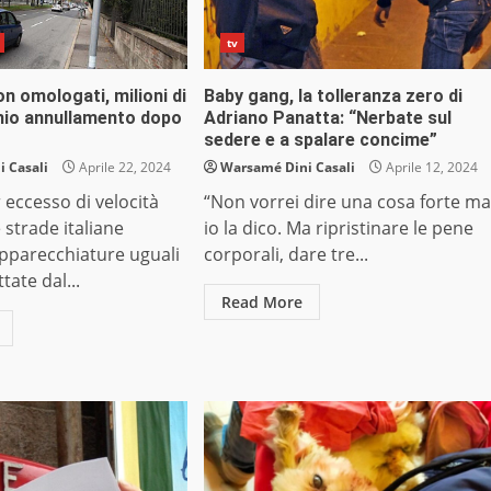
tv
n omologati, milioni di
Baby gang, la tolleranza zero di
chio annullamento dopo
Adriano Panatta: “Nerbate sul
sedere e a spalare concime”
 Casali
Aprile 22, 2024
Warsamé Dini Casali
Aprile 12, 2024
 eccesso di velocità
“Non vorrei dire una cosa forte ma
e strade italiane
io la dico. Ma ripristinare le pene
apparecchiature uguali
corporali, dare tre...
tate dal...
Read More