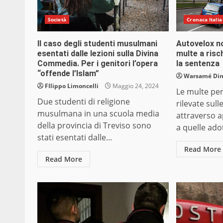
Società
Cronaca Italia
Il caso degli studenti musulmani
Autovelox no
esentati dalle lezioni sulla Divina
multe a ris
Commedia. Per i genitori l’opera
la sentenza
“offende l’Islam”
Warsamé Dini
FIlippo Limoncelli
Maggio 24, 2024
Le multe per
Due studenti di religione
rilevate sull
musulmana in una scuola media
attraverso 
della provincia di Treviso sono
a quelle adot
stati esentati dalle...
Read More
Read More