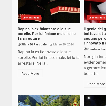
Cronaca Italia
Cronaca Italia
Rapina la ex fidanzata e le sue
Il genio del 
sorelle. Per lui finisce male: lei lo
buttava lette
fa arrestare
cestino perc
rinnovato il
Silvia Di Pasquale
Marzo 30, 2024
Gianluca Pac
Rapina la ex fidanzata e le sue
Non gli rinno
sorelle. Per lui finisce male: lei lo fa
evidentement
arrestare. Nella...
a gettare let
bollette...
Read More
Read More