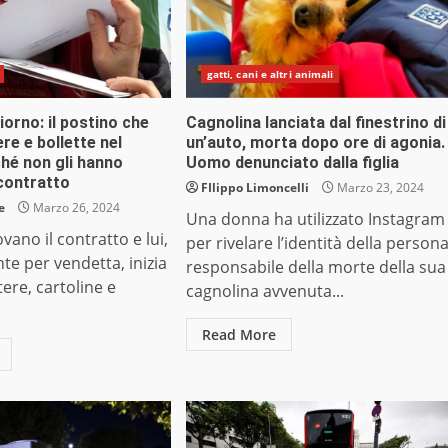
gatti, cani e altri animali
giorno: il postino che
Cagnolina lanciata dal finestrino di
re e bollette nel
un’auto, morta dopo ore di agonia.
hé non gli hanno
Uomo denunciato dalla figlia
 contratto
FIlippo Limoncelli
Marzo 23, 2024
e
Marzo 26, 2024
Una donna ha utilizzato Instagram
vano il contratto e lui,
per rivelare l’identità della person
e per vendetta, inizia
responsabile della morte della sua
tere, cartoline e
cagnolina avvenuta...
Read More