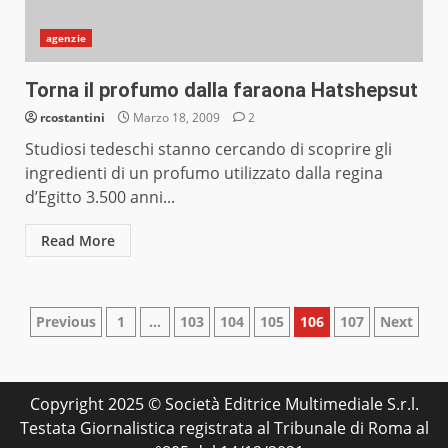
agenzie
Torna il profumo dalla faraona Hatshepsut
rcostantini
Marzo 18, 2009
2
Studiosi tedeschi stanno cercando di scoprire gli
ingredienti di un profumo utilizzato dalla regina
d’Egitto 3.500 anni...
Read More
Paginazione
Previous
1
…
103
104
105
106
107
Next
degli
articoli
Copyright 2025 © Società Editrice Multimediale S.r.l.
Testata Giornalistica registrata al Tribunale di Roma al