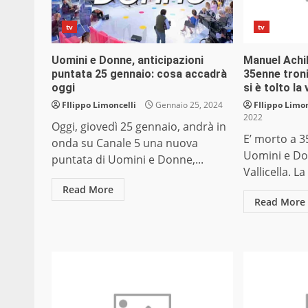
tv
tv
Uomini e Donne, anticipazioni
Manuel Achill
puntata 25 gennaio: cosa accadrà
35enne tron
oggi
si è tolto la 
FIlippo Limoncelli
Gennaio 25, 2024
FIlippo Limon
2022
Oggi, giovedì 25 gennaio, andrà in
E’ morto a 35
onda su Canale 5 una nuova
Uomini e Do
puntata di Uomini e Donne,...
Vallicella. La
Read More
Read More