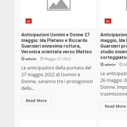
tv
tv
Anticipazioni Uomini e Donne 27
Anticipazion
maggio: Ida Platano e Riccardo
maggio, Ida 
Guarnieri ennesima rottura,
Guarnieri pro
Veronica orientata verso Matteo
studio insi
corteggiato
admin
Maggio 27, 2022
admin
Ma
Le anticipazioni della puntata del
Le anticipaz
27 maggio 2022 di Uomini e
26 maggio 2
Donne, saranno tre i protagonisti
Donne. Impor
della...
trasmissione 
Read More
Read More