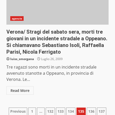
agenzie
Verona/ Stragi del sabato sera, morti tre
giovani in un incidente stradale a Oppeano.
Si chiamavano Sebastiano Isoli, Raffaella
Parisi, Nicola Ferrigato
luiss_smorgana
Luglio 26, 2009
Tre ragazzi sono morti in un incidente stradale
avvenuto stanotte a Oppeano, in provincia di
Verona. Le...
Read More
Paginazione
Previous
1
…
132
133
134
135
136
137