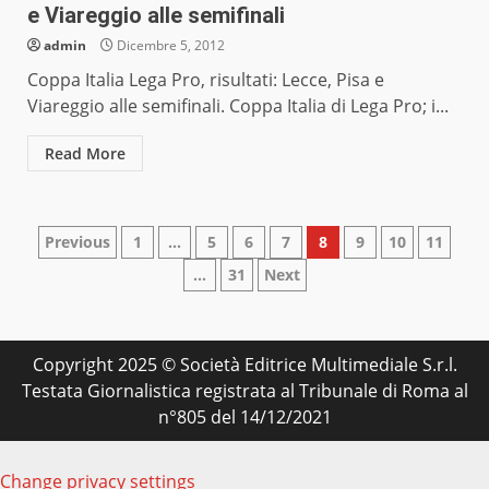
e Viareggio alle semifinali
admin
Dicembre 5, 2012
Coppa Italia Lega Pro, risultati: Lecce, Pisa e
Viareggio alle semifinali. Coppa Italia di Lega Pro; i...
Read More
Paginazione
Previous
1
…
5
6
7
8
9
10
11
…
31
Next
degli
articoli
Copyright 2025 © Società Editrice Multimediale S.r.l.
Testata Giornalistica registrata al Tribunale di Roma al
n°805 del 14/12/2021
Change privacy settings