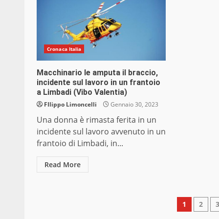
Cronaca Italia
Macchinario le amputa il braccio,
incidente sul lavoro in un frantoio
a Limbadi (Vibo Valentia)
FIlippo Limoncelli
Gennaio 30, 2023
Una donna è rimasta ferita in un
incidente sul lavoro avvenuto in un
frantoio di Limbadi, in...
Read More
Pagin
1
2