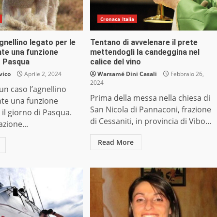
Cronaca Italia
agnellino legato per le
Tentano di avvelenare il prete
te una funzione
mettendogli la candeggina nel
r Pasqua
calice del vino
vico
Aprile 2, 2024
Warsamé Dini Casali
Febbraio 26,
2024
 un caso l’agnellino
Prima della messa nella chiesa di
nte una funzione
San Nicola di Pannaconi, frazione
 il giorno di Pasqua.
di Cessaniti, in provincia di Vibo...
azione...
Read More