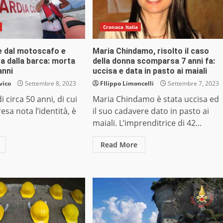
Cronaca Italia
e dal motoscafo e
Maria Chindamo, risolto il caso
ta dalla barca: morta
della donna scomparsa 7 anni fa:
anni
uccisa e data in pasto ai maiali
vico
Settembre 8, 2023
FIlippo Limoncelli
Settembre 7, 2023
 circa 50 anni, di cui
Maria Chindamo è stata uccisa ed
esa nota l’identità, è
il suo cadavere dato in pasto ai
maiali. L’imprenditrice di 42...
Read More