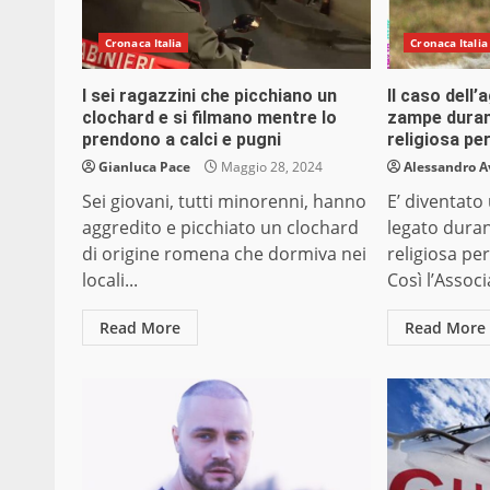
Cronaca Italia
Cronaca Italia
I sei ragazzini che picchiano un
Il caso dell’
clochard e si filmano mentre lo
zampe duran
prendono a calci e pugni
religiosa pe
Gianluca Pace
Maggio 28, 2024
Alessandro A
Sei giovani, tutti minorenni, hanno
E’ diventato
aggredito e picchiato un clochard
legato dura
di origine romena che dormiva nei
religiosa per
locali...
Così l’Associ
Read More
Read More