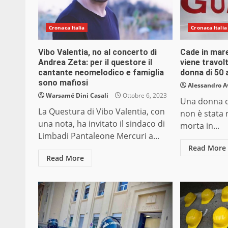
Cronaca Italia
Cronaca Italia
Vibo Valentia, no al concerto di
Cade in mar
Andrea Zeta: per il questore il
viene travol
cantante neomelodico e famiglia
donna di 50 
sono mafiosi
Alessandro A
Warsamé Dini Casali
Ottobre 6, 2023
Una donna di
La Questura di Vibo Valentia, con
non è stata r
una nota, ha invitato il sindaco di
morta in...
Limbadi Pantaleone Mercuri a...
Read More
Read More