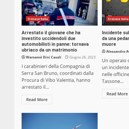
Cronaca Italia
Cronaca Italia
Arrestato il giovane che ha
Incidente su
investito uccidendoli due
da una pedan
automobilisti in panne: tornava
muore
ubriaco da un matrimonio
Alessandro A
Warsamé Dini Casali
Giugno 26, 2023
Un operaio d
I carabinieri della Compagnia di
un incident
Serra San Bruno, coordinati dalla
nelle offici
Procura di Vibo Valentia, hanno
Tassone...
arrestato il...
Read More
Read More