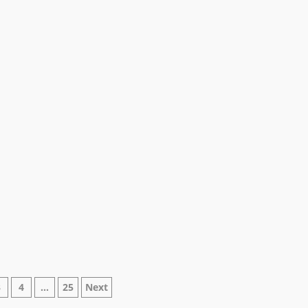
azione
3
4
…
25
Next