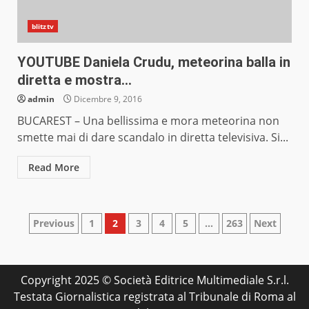
blitztv
YOUTUBE Daniela Crudu, meteorina balla in
diretta e mostra…
admin
Dicembre 9, 2016
BUCAREST – Una bellissima e mora meteorina non
smette mai di dare scandalo in diretta televisiva. Si...
Read More
Paginazione
Previous
1
2
3
4
5
…
263
Next
degli
articoli
Copyright 2025 © Società Editrice Multimediale S.r.l.
Testata Giornalistica registrata al Tribunale di Roma al