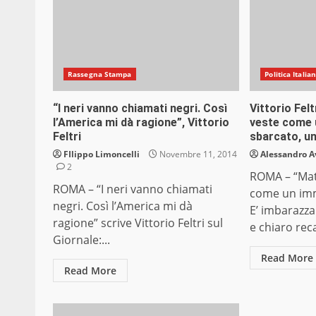
Rassegna Stampa
Politica Italia
“I neri vanno chiamati negri. Così
Vittorio Felt
l’America mi dà ragione”, Vittorio
veste come 
Feltri
sbarcato, u
FIlippo Limoncelli
Novembre 11, 2014
Alessandro A
2
ROMA – “Matt
ROMA – “I neri vanno chiamati
come un im
negri. Così l’America mi dà
E’ imbarazza
ragione” scrive Vittorio Feltri sul
e chiaro reca
Giornale:...
Read More
Read More