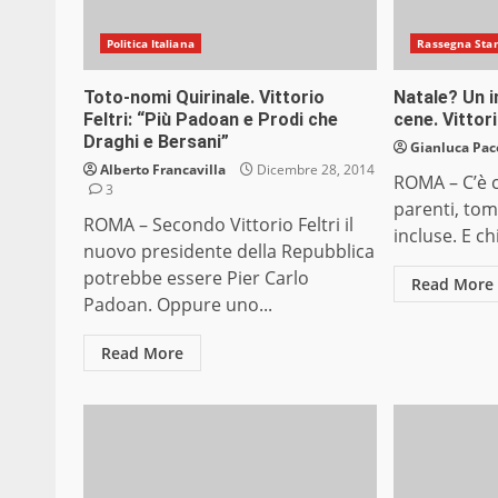
Politica Italiana
Rassegna Sta
Toto-nomi Quirinale. Vittorio
Natale? Un i
Feltri: “Più Padoan e Prodi che
cene. Vittori
Draghi e Bersani”
Gianluca Pac
Alberto Francavilla
Dicembre 28, 2014
ROMA – C’è c
3
parenti, to
ROMA – Secondo Vittorio Feltri il
incluse. E ch
nuovo presidente della Repubblica
potrebbe essere Pier Carlo
Read More
Padoan. Oppure uno...
Read More