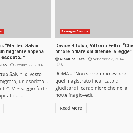
na
Rassegna Stampa
ri: “Matteo Salvini
Davide Bifolco, Vittorio Feltri: “Ch
un migrante appena
orrore odiare chi difende la legge”
n esodato…”
Gianluca Pace
Settembre 8, 2014
6
vico
Ottobre 22, 2014
ROMA – “Non vorremmo essere
eo Salvini si veste
quel magistrato incaricato di
migrato, un esodato…
giudicare il carabiniere che nella
nte”. Messaggio forte
notte fra giovedì...
pitato al...
Read More