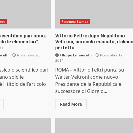
mpa
Rassegna Stampa
scientifico pari sono.
Vittorio Feltri: dopo Napolitano
olo le elementari”,
Veltroni, paraculo educato, italian
ri
perfetto
celli
Novembre 20,
FIlippo Limoncelli
Novembre 12,
2014
sico o scientifico pari
ROMA – Vittorio Feltri punta su
vano solo le
Walter Veltroni come nuovo
 il titolo dell’articolo
Presidente della Repubblica e
successore di Giorgio...
Read More