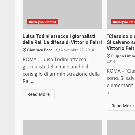
Rassegna Stampa
Rassegna Sta
Luisa Todini attacca i giornalisti
“Classico o 
della Rai. La difesa di Vittorio Feltri
Si salvano s
Vittorio Felt
Gianluca Pace
Novembre 27, 2014
FIlippo Limon
ROMA – Luisa Todini attacca i
2014
giornalisti della Rai e anche il
ROMA – “Clas
consiglio di amministrazione della
sono. Si sal
Rai...
elementari” è
a...
Read More
Read More