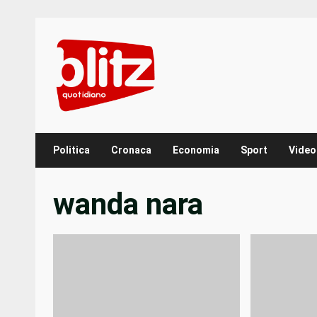
Skip
to
content
Politica
Cronaca
Economia
Sport
Video
wanda nara