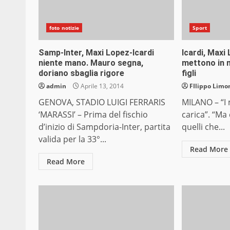
foto notizie
Sport
Samp-Inter, Maxi Lopez-Icardi
Icardi, Max
niente mano. Mauro segna,
mettono in 
doriano sbaglia rigore
figli
admin
Aprile 13, 2014
FIlippo Limon
GENOVA, STADIO LUIGI FERRARIS
MILANO – “I 
‘MARASSI’ – Prima del fischio
carica”. “Ma 
d’inizio di Sampdoria-Inter, partita
quelli che...
valida per la 33°...
Read More
Read More