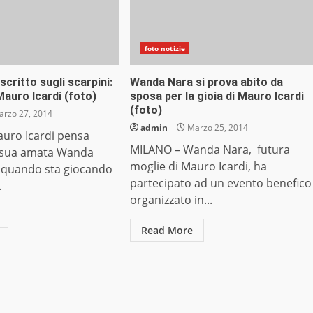
foto notizie
critto sugli scarpini:
Wanda Nara si prova abito da
 Mauro Icardi (foto)
sposa per la gioia di Mauro Icardi
(foto)
rzo 27, 2014
admin
Marzo 25, 2014
uro Icardi pensa
MILANO – Wanda Nara, futura
 sua amata Wanda
moglie di Mauro Icardi, ha
 quando sta giocando
partecipato ad un evento benefico
.
organizzato in...
Read More