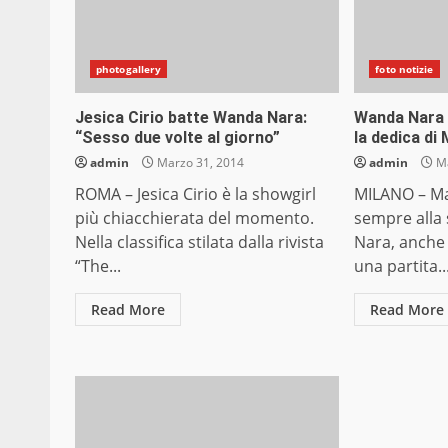
photogallery
foto notizie
Jesica Cirio batte Wanda Nara:
Wanda Nara s
“Sesso due volte al giorno”
la dedica di
admin
Marzo 31, 2014
admin
Ma
ROMA – Jesica Cirio è la showgirl
MILANO – Ma
più chiacchierata del momento.
sempre alla
Nella classifica stilata dalla rivista
Nara, anche
“The...
una partita..
Read More
Read More