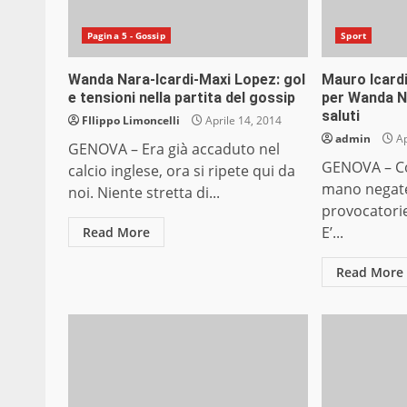
Pagina 5 - Gossip
Sport
Wanda Nara-Icardi-Maxi Lopez: gol
Mauro Icardi
e tensioni nella partita del gossip
per Wanda Na
saluti
FIlippo Limoncelli
Aprile 14, 2014
admin
Ap
GENOVA – Era già accaduto nel
GENOVA – Cori
calcio inglese, ora si ripete qui da
mano negate
noi. Niente stretta di...
provocatorie
E’...
Read More
Read More