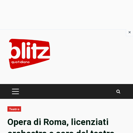
×
Skip
to
content
PRIMARY
MENU
Teatro
Opera di Roma, licenziati