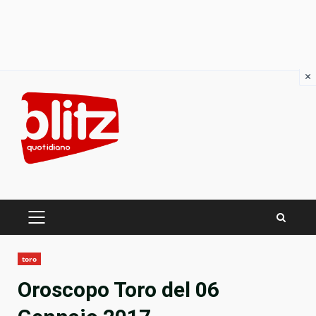
×
Skip
to
content
PRIMARY
MENU
toro
Oroscopo Toro del 06