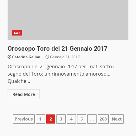
toro
Oroscopo Toro del 21 Gennaio 2017
Caterina Galloni
Gennaio 21, 2017
Oroscopo del 21 gennaio 2017 per i nati sotto il
segno del Toro: un rinnovamento amoroso…
Qualche...
Read More
Paginazione
Previous
1
2
3
4
5
…
268
Next
degli