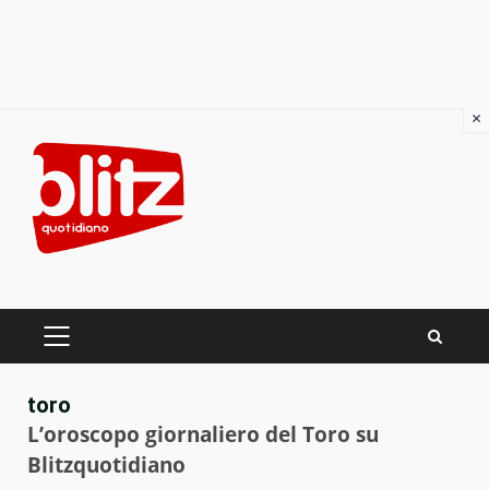
×
Skip
to
content
PRIMARY
MENU
toro
L’oroscopo giornaliero del Toro su
Blitzquotidiano