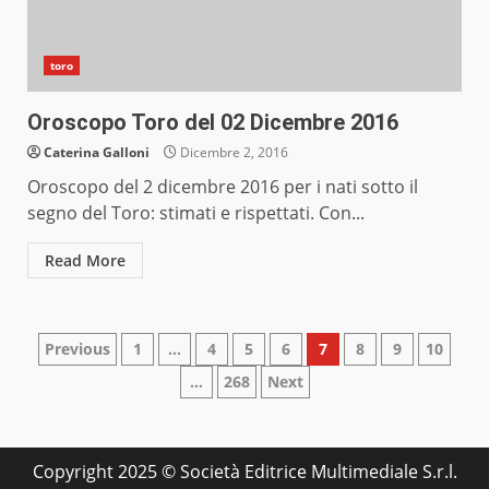
toro
Oroscopo Toro del 02 Dicembre 2016
Caterina Galloni
Dicembre 2, 2016
Oroscopo del 2 dicembre 2016 per i nati sotto il
segno del Toro: stimati e rispettati. Con...
Read More
Paginazione
Previous
1
…
4
5
6
7
8
9
10
…
268
Next
degli
articoli
Copyright 2025 © Società Editrice Multimediale S.r.l.