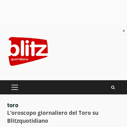
×
Skip
to
content
PRIMARY
MENU
toro
L’oroscopo giornaliero del Toro su
Blitzquotidiano