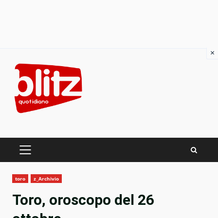
×
Skip
to
content
PRIMARY
MENU
toro
z_Archivio
Toro, oroscopo del 26