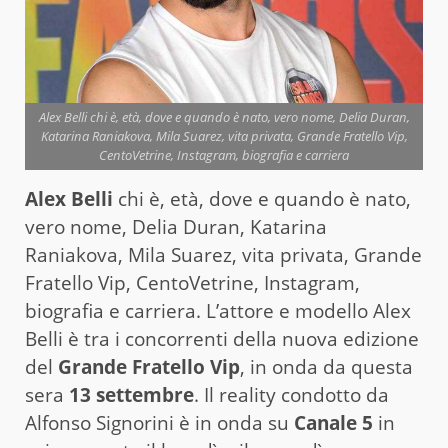
Alex Belli chi è, età, dove e quando è nato, vero nome, Delia Duran,
Katarina Raniakova, Mila Suarez, vita privata, Grande Fratello Vip,
CentoVetrine, Instagram, biografia e carriera
Alex Belli
chi è, età, dove e quando è nato,
vero nome, Delia Duran, Katarina
Raniakova, Mila Suarez, vita privata, Grande
Fratello Vip, CentoVetrine, Instagram,
biografia e carriera. L’attore e modello Alex
Belli è tra i concorrenti della nuova edizione
del
Grande Fratello Vip
, in onda da questa
sera
13 settembre
. Il reality condotto da
Alfonso Signorini è in onda su
Canale 5
in