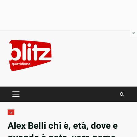
×
Skip
to
content
PRIMARY
MENU
tv
Alex Belli chi è, età, dove e