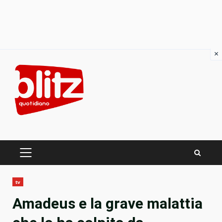
×
Skip
to
content
PRIMARY
MENU
tv
Amadeus e la grave malattia