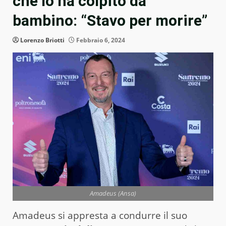
che lo ha colpito da
bambino: “Stavo per morire”
Lorenzo Briotti
Febbraio 6, 2024
Amadeus (Ansa)
Amadeus si appresta a condurre il suo