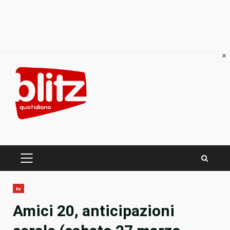
×
Skip
to
content
PRIMARY
MENU
tv
Amici 20, anticipazioni