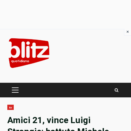
×
Skip
to
content
PRIMARY
MENU
tv
Amici 21, vince Luigi